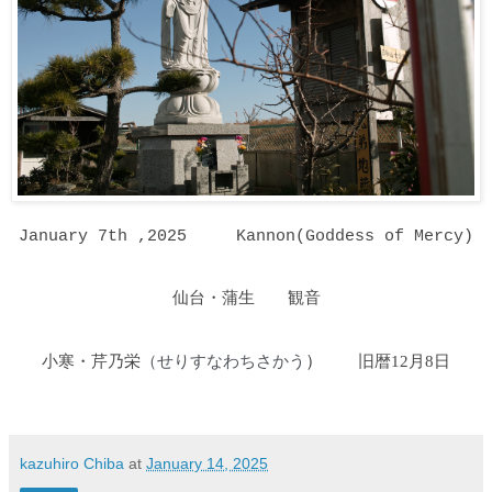
January 7th ,2025
Kannon(Goddess of Mercy)
仙台・蒲生 観音
小寒・芹乃栄
せりすなわちさかう
）
旧暦12月8日
（
kazuhiro Chiba
at
January 14, 2025