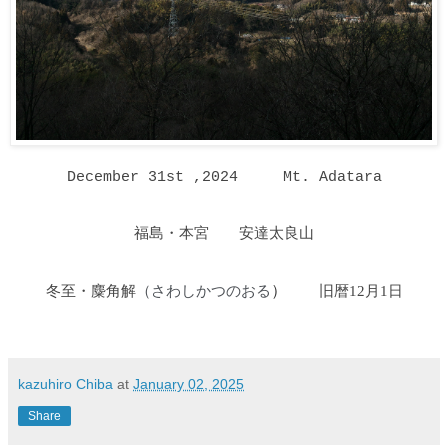
December 31st ,2024
Mt. Adatara
福島・本宮 安達太良山
冬至・麋角解
さわしかつのおる
）
旧暦12月1日
（
kazuhiro Chiba
at
January 02, 2025
Share