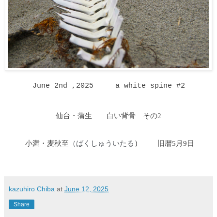
June 2nd ,2025
a white spine #2
仙台・蒲生 白い背骨 その2
小満・麦秋至
ばくしゅういたる
）
旧暦5月9日
（
kazuhiro Chiba
at
June 12, 2025
Share