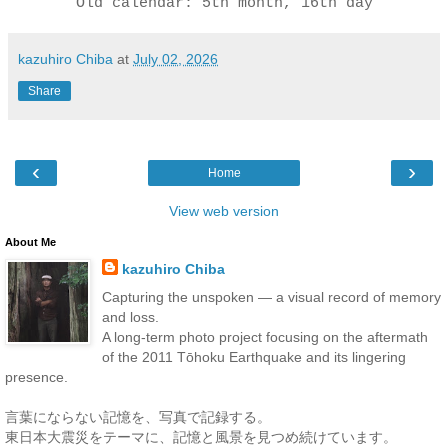
Old calendar: 5th month, 16th day
kazuhiro Chiba
at
July 02, 2026
Share
‹
›
Home
View web version
About Me
kazuhiro Chiba
Capturing the unspoken — a visual record of memory
and loss.
A long-term photo project focusing on the aftermath
of the 2011 Tōhoku Earthquake and its lingering
presence.
言葉にならない記憶を、写真で記録する。
東日本大震災をテーマに、記憶と風景を見つめ続けています。