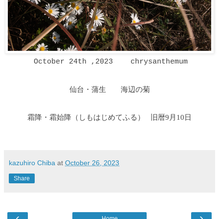
October 24th ,2023 chrysanthemum
仙台・蒲生 海辺の菊
霜降・霜始降
（しもはじめてふる
）
旧暦9月10日
kazuhiro Chiba
at
October 26, 2023
Share
‹
›
Home