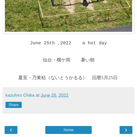
June 25th ,2022 a hot day
仙台・榴ケ岡 暑い朝
夏至・乃東枯
（ないとうかるる
）
旧暦5月25日
kazuhiro Chiba
at
June 25, 2022
Share
‹
›
Home