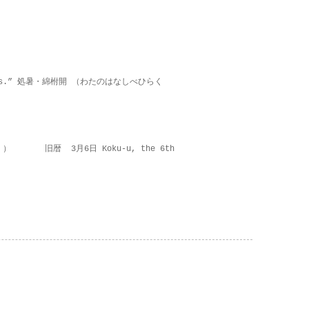
on lies.” 処暑・綿柎開 （わたのはなしべひらく
 ） 旧暦 3月6日 Koku-u, the 6th