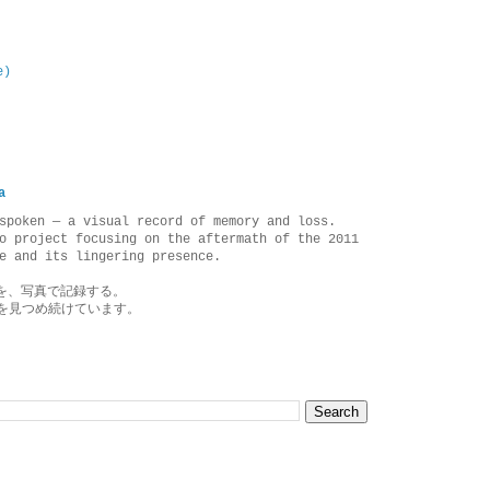
e)
a
spoken — a visual record of memory and loss.
o project focusing on the aftermath of the 2011
e and its lingering presence.
を、写真で記録する。
を見つめ続けています。