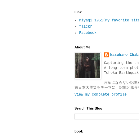
Link
Miyagi 1951(My favorite sit
flickr
Facebook
About Me
kazuhiro Chib
Capturing the un
A long-term phot
Tōhoku Earthquak
言葉にならない記憶
東日本大震災をテーマに、記憶と風景
View my complete profile
Search This Blog
book