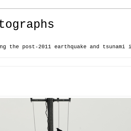
tographs
ng the post-2011 earthquake and tsunami 