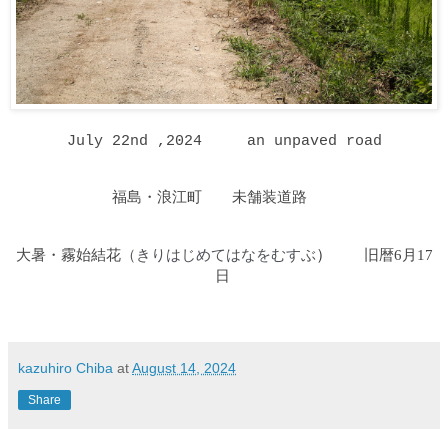
July 22nd ,2024
an unpaved road
福島・浪江町 未舗装道路
大暑・霧始結花
きりはじめてはなをむすぶ
）
旧暦6月17
（
日
kazuhiro Chiba
at
August 14, 2024
Share