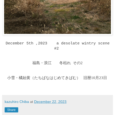
December 5th ,2023 a desolate wintry scene
#2
福島・浪江 冬枯れ その2
小雪・橘始黄
（たちばなはじめてきばむ
）
旧暦10月23日
kazuhiro Chiba
at
December 22, 2023
Share