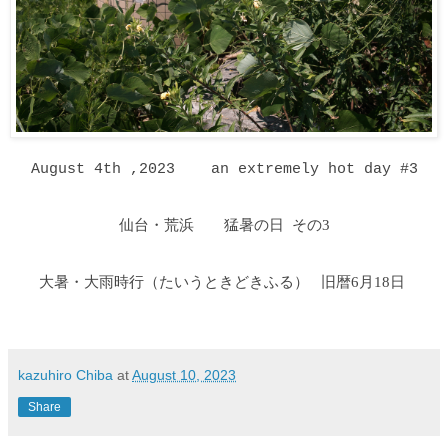
August 4th ,2023 an extremely hot day #3
仙台・荒浜 猛暑の日 その3
大暑・大雨時行
（たいうときどきふる
）
旧暦6月18日
kazuhiro Chiba
at
August 10, 2023
Share