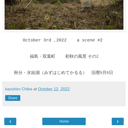
October 3rd ,2022 a scene #2
福島・双葉町 初秋の風景 その2
秋分・水始涸
（みずはじめてかるる
）
旧暦9月8日
kazuhiro Chiba
at
October 12, 2022
Share
‹
›
Home