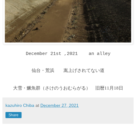
December 21st ,2021 an alley
仙台・荒浜 嵩上げされてない道
大雪・鱖魚群（さけのうおむらがる
）
旧暦11月18日
kazuhiro Chiba
at
December 27, 2021
Share